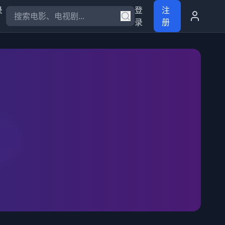
录
登
注
录
册