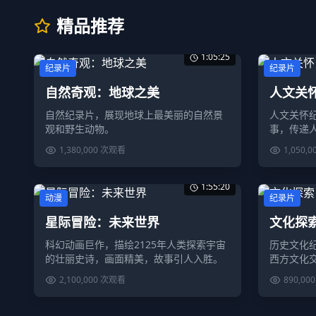
精品推荐
1:05:25
纪录片
纪录片
自然奇观：地球之美
人文关
自然纪录片，展现地球上最美丽的自然景
人文关怀
观和野生动物。
事，传递
1,380,000
次观看
1,050,0
1:55:20
动漫
纪录片
星际冒险：未来世界
文化探
科幻动画巨作，描绘2125年人类探索宇宙
历史文化
的壮丽史诗，画面精美，故事引人入胜。
西方文化
2,100,000
次观看
890,000