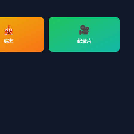
🎪
🎥
综艺
纪录片